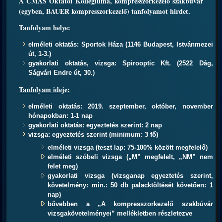
A CMAS Oktatói Kollégiuma, kompresszorkezelő szakbúvár
(egyben, BAUER kompresszorkezelő) tanfolyamot hirdet.
Tanfolyam helye:
elméleti oktatás: Sportok Háza (1146 Budapest, Istvánmezei
út, 1-3.)
gyakorlati oktatás, vizsga: Spirooptic Kft. (2522 Dág,
Ságvári Endre út, 30.)
Tanfolyam ideje:
elméleti oktatás: 2019. szeptember, október, november
hónapokban: 1-1 nap
gyakorlati oktatás: egyeztetés szerint: 2 nap
vizsga: egyeztetés szerint (minimum: 3 fő)
elméleti vizsga (teszt lap: 75-100% között megfelelő)
elméleti szóbeli vizsga („M” megfelelt, „NM” nem
felet meg)
gyakorlati vizsga (vizsganap egyeztetés szerint,
követelmény: min.: 50 db palacktöltését követően: 1
nap)
bővebben a „A kompresszorkezelő szakbúvár
vizsgakövetelményei” mellékletben részletezve