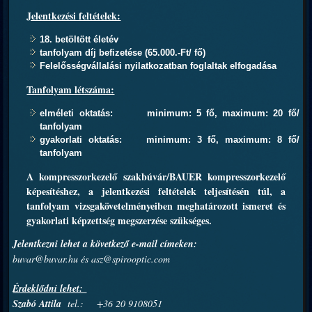
Jelentkezési feltételek:
18. betöltött életév
tanfolyam díj befizetése (65.000.-Ft/ fő)
Felelősségvállalási nyilatkozatban foglaltak elfogadása
Tanfolyam létszáma:
elméleti oktatás: minimum: 5 fő, maximum: 20 fő/
tanfolyam
gyakorlati oktatás: minimum: 3 fő, maximum: 8 fő/
tanfolyam
A kompresszorkezelő szakbúvár/BAUER kompresszorkezelő
képesítéshez, a jelentkezési feltételek teljesítésén túl, a
tanfolyam vizsgakövetelményeiben meghatározott ismeret és
gyakorlati képzettség megszerzése szükséges.
Jelentkezni lehet a következő e-mail címeken:
buvar@buvar.hu és asz@spirooptic.com
Érdeklődni lehet:
Szabó Attila
tel.: +36 20 9108051