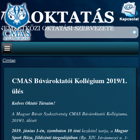
Címlap
CMAS Búvároktatói Kollégium 2019/1.
ülés
Kedves Oktató Társaim!
A Magyar Búvár Szakszövetség CMAS Búvároktatói Kollégiuma,
2019/1. ülését
2019. június 1-én, szombaton 10 órai
kezdettel tartja, a
Magyar
Sport Háza, földszinti tárgyalójában
(Bp. XIV. Istvánmezei u. 1-