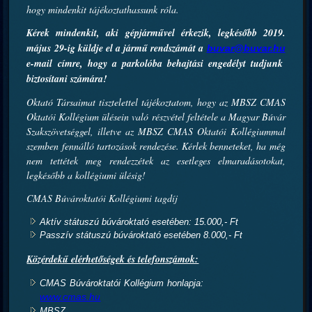
hogy mindenkit tájékoztathassunk róla.
Kérek mindenkit, aki gépjárművel érkezik, legkésőbb 2019.
május 29-ig küldje el a jármű rendszámát a
buvar@buvar.hu
e-mail címre, hogy a parkolóba behajtási engedélyt tudjunk
biztosítani számára!
Oktató Társaimat tisztelettel tájékoztatom, hogy az MBSZ CMAS
Oktatói Kollégium ülésein való részvétel feltétele a Magyar Búvár
Szakszövetséggel, illetve az MBSZ CMAS Oktatói Kollégiummal
szemben fennálló tartozások rendezése. Kérlek benneteket, ha még
nem tettétek meg rendezzétek az esetleges elmaradásotokat,
legkésőbb a kollégiumi ülésig!
CMAS Búvároktatói Kollégiumi tagdíj
Aktív státuszú búvároktató esetében: 15.000,- Ft
Passzív státuszú búvároktató esetében 8.000,- Ft
Közérdekű elérhetőségek és telefonszámok:
CMAS Búvároktatói Kollégium honlapja:
www.cmas.hu
MBSZ