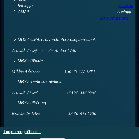
www.buvar
honlapja:
CMAS honlapja:
www.cmas.org
MBSZ CMAS Búvároktatói Kollégium elnök:
Zelenák József : +36 70 333 5740
MBSZ főtitkár:
Miklós Adrienn: +36 30 217 2883
MBSZ Technikai alelnök:
Zelenák József +36 70 333 5740
MBSZ titkárság:
Brankovits Sára +36 30 645 2720
Tudjon meg többet…
Az oldalon található adatok másolása, vagy publikálása kizárólag a CMAS.hu