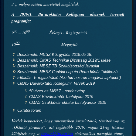
3.), melyre ezúton szeretettel meghívlak.
A 2019/1. Búvároktatói Kollégium ülésének tervezett
programja:
30
00
9
– 10
Érkezés - Regisztráció
00
10
Megnyitó
Beszámoló: MBSZ Közgyűlés 2019.05.28.
Beszámoló: CMAS Technikai Bizottság 2019/1 ülése
Beszámoló: MBSZ TB Szakbizottsági javaslat
Beszámoló: MBSZ Családi nap és Retro búvár Találkozó
Előadás: E-regisztráció (Aki tud hozzon magával laptopot!)
CMAS Búvároktatói Kollégium: Tervek 2019
50 éves az MBSZ - rendezvény
CMAS Búvároktatói Tanfolyam 2019
CMAS Szakbúvár oktatói tanfolyamok 2019
Oktatói fórum
Kérlek benneteket, hogy amennyiben javaslatotok, témátok van az
„Oktatói fórumra”, azt legkésőbb 2019. május 21-ig írásban
küldjétek meg a
elektronikus postafiók címre,
buvar@buvar.hu