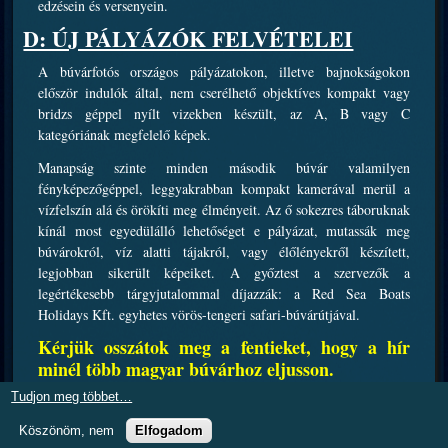
edzésein és versenyein.
D: ÚJ PÁLYÁZÓK FELVÉTELEI
A búvárfotós országos pályázatokon, illetve bajnokságokon
először indulók által, nem cserélhető objektíves kompakt vagy
bridzs géppel nyílt vizekben készült, az A, B vagy C
kategóriának megfelelő képek.
Manapság szinte minden második búvár valamilyen
fényképezőgéppel, leggyakrabban kompakt kamerával merül a
vízfelszín alá és örökíti meg élményeit. Az ő sokezres táboruknak
kínál most egyedülálló lehetőséget e pályázat, mutassák meg
búvárokról, víz alatti tájakról, vagy élőlényekről készített,
legjobban sikerült képeiket. A győztest a szervezők a
legértékesebb tárgyjutalommal díjazzák: a Red Sea Boats
Holidays Kft. egyhetes vörös-tengeri safari-búvárútjával.
Kérjük osszátok meg a fentieket, hogy a hír
minél több magyar búvárhoz eljusson.
Tudjon meg többet…
Az oldalon található adatok másolása, vagy publikálása kizárólag a CMAS.hu
Köszönöm, nem
Elfogadom
engedélyével lehetséges!
Az oldalt fejlesztette és üzemelteti a Best sales Team Kft.