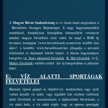
Magyar Búvár Szakszövetség
A
ez év őszén ismét megrendezi a
Búvárfotós Országos Bajnokságot. E nagy hagyományokkal
rendelkező, fotópályázat formájában lebonyolított versenyen
minden magyar búvárfotós részt vehet, ha majd a BOB új
hivatalos honlapján (www.buvarfotosob.econtest.hu később lesz
aktív!, a korábbi: www.buvarfotosob.hu) elfogadja a nevezési
feltételeket és díjtalanul feltölti képeit. A három hagyományos
kategória (
A: Nagy látószögű felvételek
,
B: Hal felvételek
, és
C:
Makro felvételek
) mellett ezúttal két új kategóriában is pályázni
lehet:
E: VÍZ ALATTI SPORTÁGAK
FELVÉTELEI
Bármely típusú géppel és objektívvel, medencében vagy nyílt
vízben készült víz alatti, vagy legalább fele részben vízfelszín
alatti felvételek az uszonyosúszás, a tájékozódási búvárúszás, a
víz alatti hoki, a víz alatti rögbi, vagy az apnoea sportágak